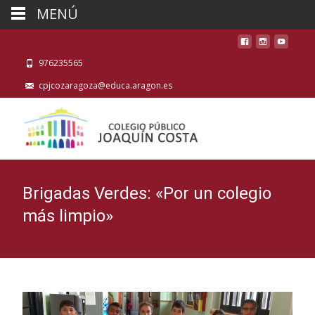
MENÚ
976235565
cpjcozaragoza@educa.aragon.es
Brigadas Verdes: «Por un colegio
más limpio»