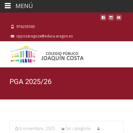
MENÚ
976235565
cpjcozaragoza@educa.aragon.es
PGA 2025/26
6 noviembre, 2025
Sin categoría