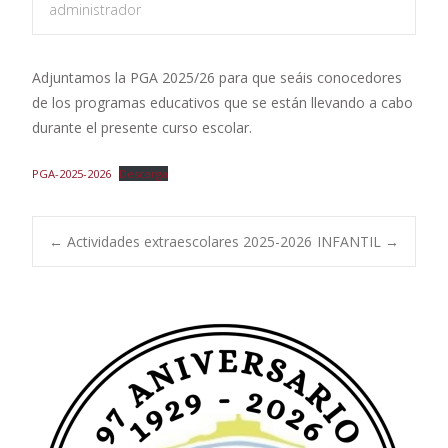
administrador
Adjuntamos la PGA 2025/26 para que seáis conocedores
de los programas educativos que se están llevando a cabo
durante el presente curso escolar.
PGA-2025-2026
Descarga
Navegación
←
Actividades extraescolares 2025-2026
INFANTIL
→
de
entradas