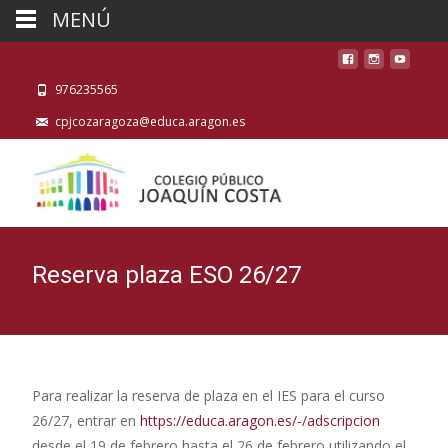
MENÚ
976235565
cpjcozaragoza@educa.aragon.es
Reserva plaza ESO 26/27
Para realizar la reserva de plaza en el IES para el curso
26/27, entrar en
https://educa.aragon.es/-/adscripcion
desde el 19 de febrero hasta el 26 de febrero utilizando el