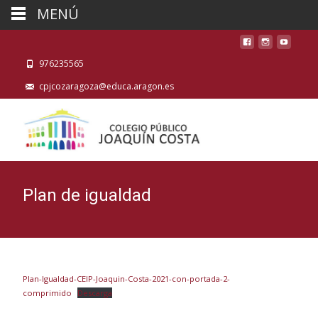
MENÚ
976235565
cpjcozaragoza@educa.aragon.es
Plan de igualdad
Plan-Igualdad-CEIP-Joaquin-Costa-2021-con-portada-2-
comprimido
Descarga