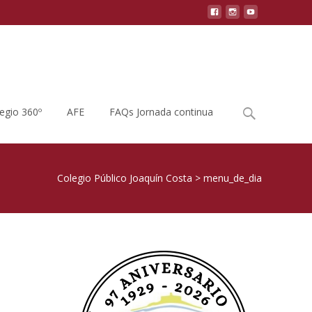
Buscar
legio 360º
AFE
FAQs Jornada continua
por:
Colegio Público Joaquín Costa
>
menu_de_dia