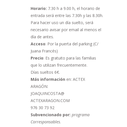
Horario:
7.30 h a 9.00 h,
el horario de
entrada será entre las 7.30h y las 8.30h.
Para hacer uso un día suelto, será
necesario avisar por email al menos el
día de antes.
Acceso
: Por la puerta del parking (C/
Juana Francés)
Precio
: Es gratuito para las familias
que lo utilizan frecuentemente.
Días sueltos 6€.
Más información
en: ACTEX
ARAGÓN:
JOAQUINCOSTA@
ACTEXARAGON.COM
976 30 73 92
Subvencionado por:
programa
Corresponsables
.