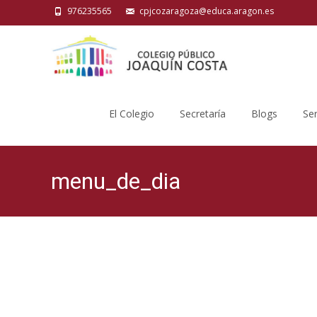
976235565
cpjcozaragoza@educa.aragon.es
Saltar
al
El Colegio
Secretaría
Blogs
Ser
contenido
menu_de_dia