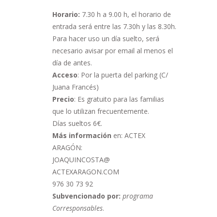
Horario:
7.30 h a 9.00 h,
el horario de
entrada será entre las 7.30h y las 8.30h.
Para hacer uso un día suelto, será
necesario avisar por email al menos el
día de antes.
Acceso
: Por la puerta del parking (C/
Juana Francés)
Precio
: Es gratuito para las familias
que lo utilizan frecuentemente.
Días sueltos 6€.
Más información
en: ACTEX
ARAGÓN:
JOAQUINCOSTA@
ACTEXARAGON.COM
976 30 73 92
Subvencionado por:
programa
Corresponsables
.