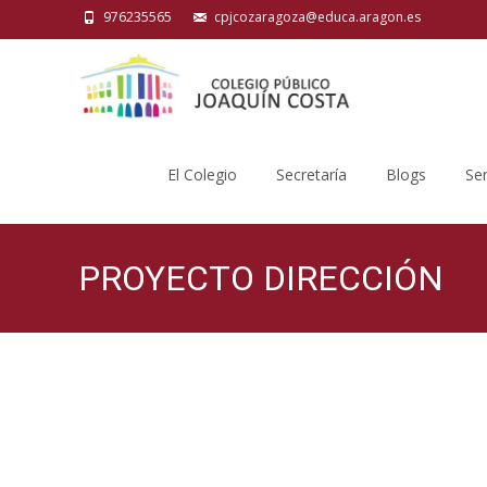
976235565
cpjcozaragoza@educa.aragon.es
Saltar
al
El Colegio
Secretaría
Blogs
Ser
contenido
PROYECTO DIRECCIÓN