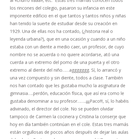
al «churro vaaa», etc. Estas tres mamás conocen todos
los rincones del colegio, pasaron su infancia en este
imponente edificio en el que tantos y tantos niños y niñas
han tenido la suerte de estudiar desde su creación en
1929. Una de ellas nos ha contado, (¿historia real o
leyenda urbana?), que en una ocasión y cuando a un niño
estaba con un diente a medio caer, un profesor, de cuyo
nombre no se acuerda o no quiere acordarse, ató una
cuerda a un extremo del pomo de una puerta y el otro
extremo al diente del niño……aggggggg. Sí, lo arrancó y
una vez compuesto y sin diente, todos a clase. También
nos han contado que les gustaba mucho la asignatura de
gimnasia…..perdón, educación física, que así era como le
gustaba denominar a su profesor……..¡¡¡¡Paco!!!, sí, lo habéis
adivinado, el director del cole. No se pueden olvidar
tampoco de Carmen la cocinera y Cristina la conserje que
hoy en día también continúan en el cole. Estas tres mamás
están orgullosas de pocos años después de dejar las aulas