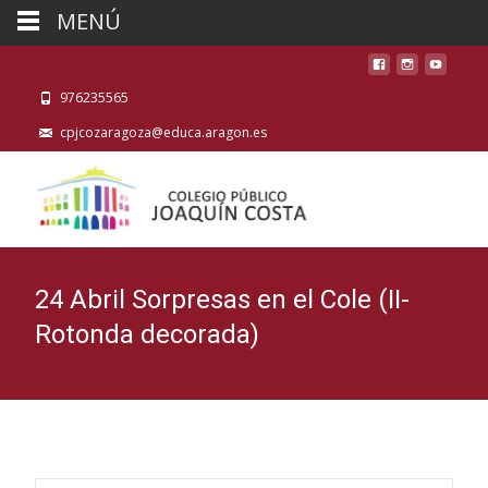
MENÚ
976235565
cpjcozaragoza@educa.aragon.es
24 Abril Sorpresas en el Cole (II-
Rotonda decorada)