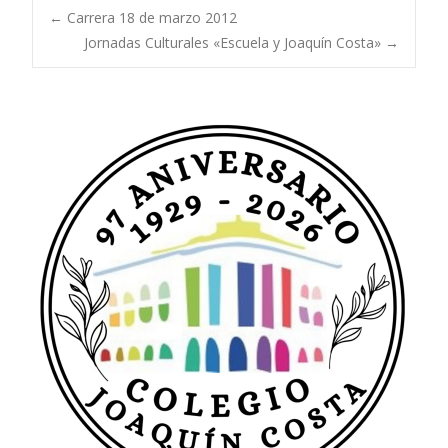
Navegación
←
Carrera 18 de marzo 2012
Jornadas Culturales «Escuela y Joaquín Costa»
→
de
entradas