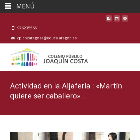
MENÚ
976235565
cpjcozaragoza@educa.aragon.es
Actividad en la Aljafería : «Martín
quiere ser caballero» .