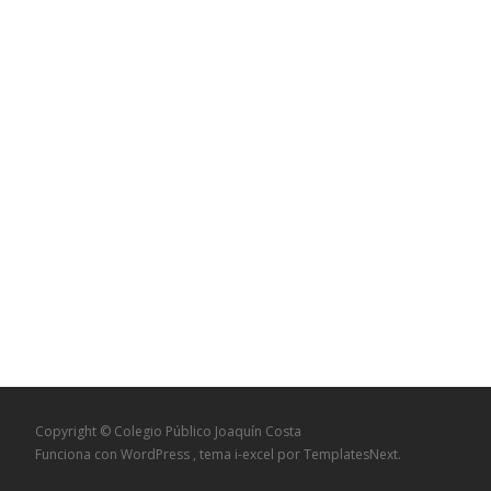
Copyright © Colegio Público Joaquín Costa
Funciona con WordPress
, tema
i-excel
por TemplatesNext.