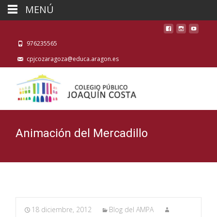
MENÚ
976235565
cpjcozaragoza@educa.aragon.es
Animación del Mercadillo
18 diciembre, 2012
Blog del AMPA