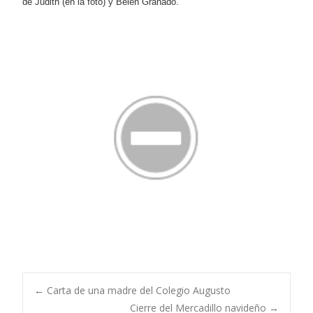
de Judith (en la foto) y Belén Granado.
Navegación
←
Carta de una madre del Colegio Augusto
Cierre del Mercadillo navideño
→