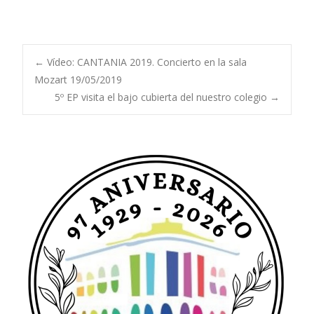
Navegación
←
Vídeo: CANTANIA 2019. Concierto en la sala
Mozart 19/05/2019
5º EP visita el bajo cubierta del nuestro colegio
→
de
entradas