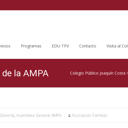
vicios
Programas
EDU-TPV
Contacto
Visita al Co
a de la AMPA
Colegio Público Joaquín Costa
General
,
Asamblea General AMPA
Asociación Familias