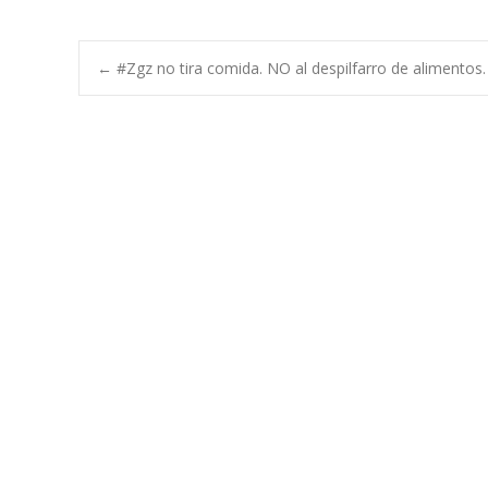
Navegación
←
#Zgz no tira comida. NO al despilfarro de alimentos.
de
entradas