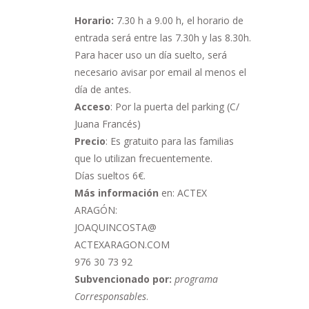
Horario:
7.30 h a 9.00 h,
el horario de
entrada será entre las 7.30h y las 8.30h.
Para hacer uso un día suelto, será
necesario avisar por email al menos el
día de antes.
Acceso
: Por la puerta del parking (C/
Juana Francés)
Precio
: Es gratuito para las familias
que lo utilizan frecuentemente.
Días sueltos 6€.
Más información
en: ACTEX
ARAGÓN:
JOAQUINCOSTA@
ACTEXARAGON.COM
976 30 73 92
Subvencionado por:
programa
Corresponsables
.