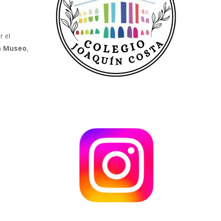
r el
a Museo
,