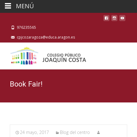
MENÚ
976235565
cpjcozaragoza@educa.aragon.es
Book Fair!
24 mayo, 2017
Blog del centro