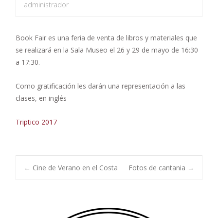
administrador
Book Fair es una feria de venta de libros y materiales que
se realizará en la Sala Museo el 26 y 29 de mayo de 16:30
a 17:30.
Como gratificación les darán una representación a las
clases, en inglés
Triptico 2017
Navegación
←
Cine de Verano en el Costa
Fotos de cantania
→
de