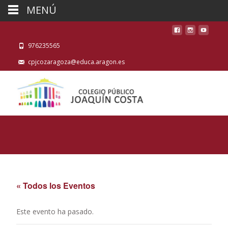
MENÚ
976235565
cpjcozaragoza@educa.aragon.es
« Todos los Eventos
Este evento ha pasado.