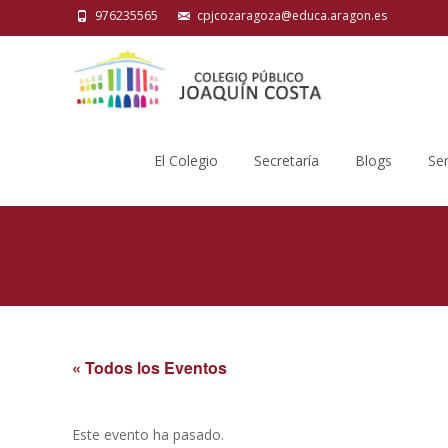
976235565
cpjcozaragoza@educa.aragon.es
Saltar
al
El Colegio
Secretaría
Blogs
Ser
contenido
« Todos los Eventos
Este evento ha pasado.