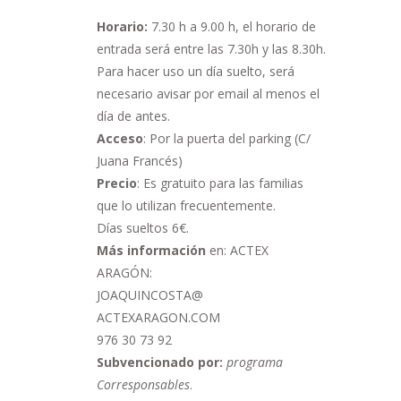
Horario:
7.30 h a 9.00 h,
el horario de
entrada será entre las 7.30h y las 8.30h.
Para hacer uso un día suelto, será
necesario avisar por email al menos el
día de antes.
Acceso
: Por la puerta del parking (C/
Juana Francés)
Precio
: Es gratuito para las familias
que lo utilizan frecuentemente.
Días sueltos 6€.
Más información
en: ACTEX
ARAGÓN:
JOAQUINCOSTA@
ACTEXARAGON.COM
976 30 73 92
Subvencionado por:
programa
Corresponsables
.