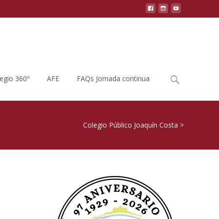
Buscar
legio 360º
AFE
FAQs Jornada continua
por:
Colegio Público Joaquín Costa
>