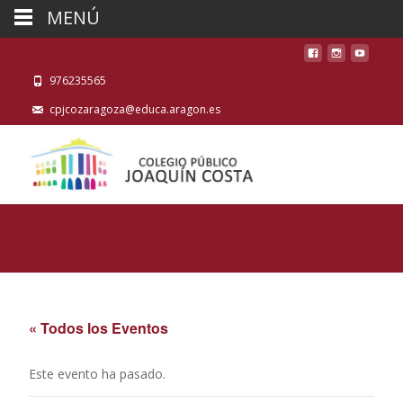
MENÚ
976235565
cpjcozaragoza@educa.aragon.es
« Todos los Eventos
Este evento ha pasado.