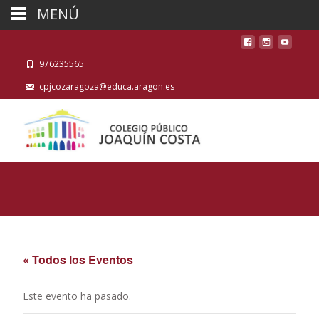
MENÚ
976235565
cpjcozaragoza@educa.aragon.es
« Todos los Eventos
Este evento ha pasado.