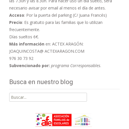
las 7.30h y las 8.30h. Para hacer uso un día suelto, será
necesario avisar por email al menos el día de antes.
Acceso
: Por la puerta del parking (C/ Juana Francés)
Precio
: Es gratuito para las familias que lo utilizan
frecuentemente.
Días sueltos 6€.
Más información
en: ACTEX ARAGÓN:
JOAQUINCOSTA@ ACTEXARAGON.COM
976 30 73 92
Subvencionado por:
programa Corresponsables
.
Busca en nuestro blog
Buscar
por: