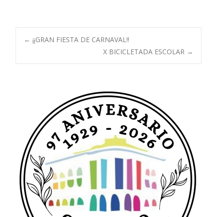
Navegación
←
¡¡GRAN FIESTA DE CARNAVAL!!
X BICICLETADA ESCOLAR
→
de
entradas