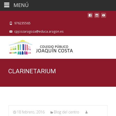
MENÚ
976235565
cpjcozaragoza@educa.aragon.es
CLARINETARIUM
18 febrero, 2016
Blog del centro