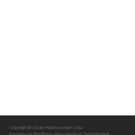
Copyright © Colegio Público Joaquín Costa
Funciona con WordPress
, tema
i-excel
por TemplatesNext.