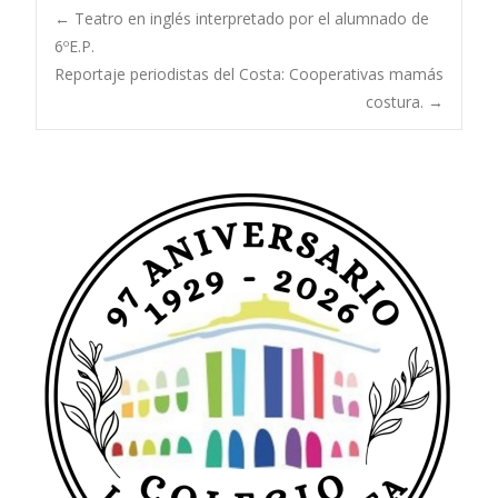
Navegación
←
Teatro en inglés interpretado por el alumnado de
6ºE.P.
Reportaje periodistas del Costa: Cooperativas mamás
de
costura.
→
entradas