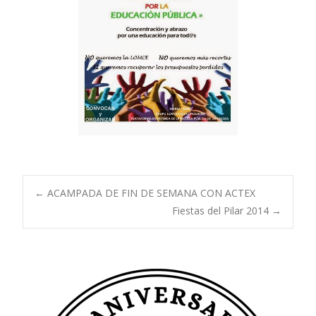
Navegación
←
ACAMPADA DE FIN DE SEMANA CON ACTEX
Fiestas del Pilar 2014
→
de
entradas