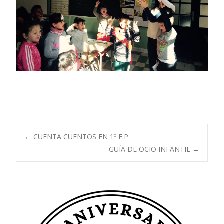
Navegación
←
CUENTA CUENTOS EN 1º E.P
GUÍA DE OCIO INFANTIL
→
de
entradas