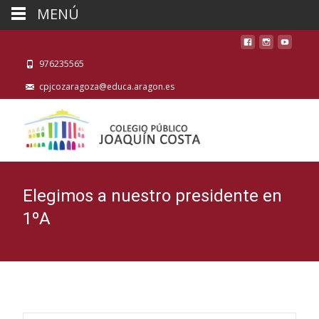
MENÚ
976235565
cpjcozaragoza@educa.aragon.es
Elegimos a nuestro presidente en
1ºA