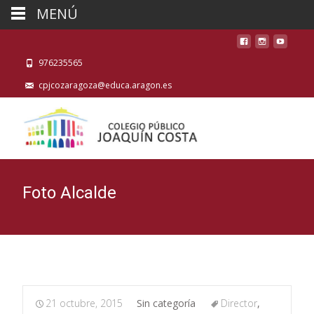
MENÚ
976235565
cpjcozaragoza@educa.aragon.es
Foto Alcalde
21 octubre, 2015
Sin categoría
Director
,