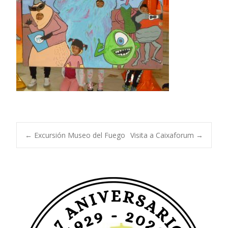
Navegación
←
Excursión Museo del Fuego
Visita a Caixaforum
→
de
entradas