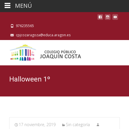
MENÚ
976235565
cpjcozaragoza@educa.aragon.es
Halloween 1º
17 noviembre, 2019
Sin categoría