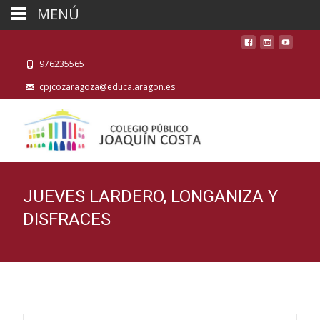
MENÚ
976235565
cpjcozaragoza@educa.aragon.es
JUEVES LARDERO, LONGANIZA Y
DISFRACES