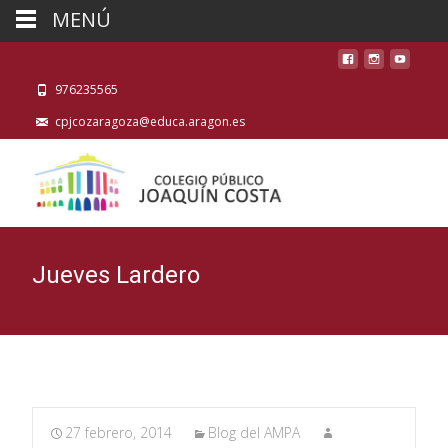
MENÚ
976235565
cpjcozaragoza@educa.aragon.es
Jueves Lardero
27 febrero, 2014
Blog del AMPA