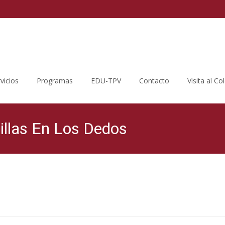
vicios
Programas
EDU-TPV
Contacto
Visita al Co
llas En Los Dedos
Colegio Público Joaquín Costa
>
Blog