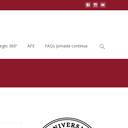
Buscar
legio 360º
AFE
FAQs Jornada continua
por:
 del AMPA
>
Lecturas Que Hacen Cosquillas En Los Dedos