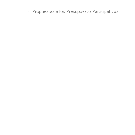
Navegación
←
Propuestas a los Presupuesto Participativos
de
entradas