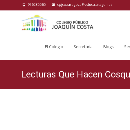
976235565
cpjcozaragoza@educa.aragon.es
Saltar
al
El Colegio
Secretaría
Blogs
Ser
contenido
Lecturas Que Hacen Cosqui