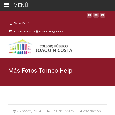
MENÚ
976235565
cpjcozaragoza@educa.aragon.es
Más Fotos Torneo Help
25 mayo, 2014
Blog del AMPA
Asociación