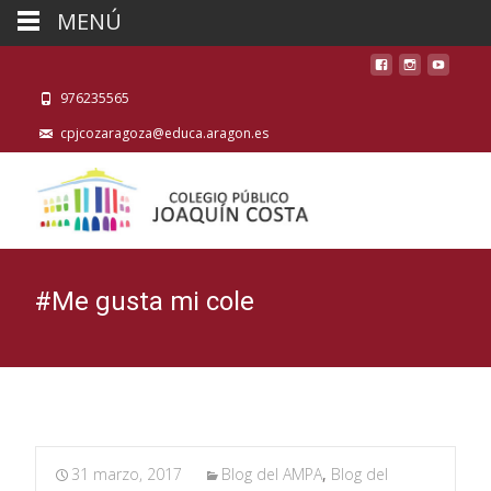
MENÚ
976235565
cpjcozaragoza@educa.aragon.es
#Me gusta mi cole
31 marzo, 2017
Blog del AMPA
,
Blog del