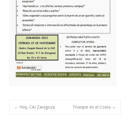
Navegación
←
Hoy, CAI Zaragoza
Trueque en el Costa
→
de