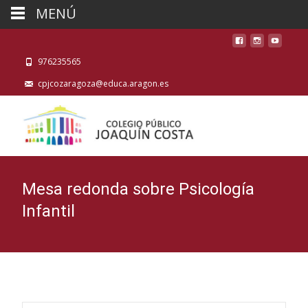
MENÚ
976235565
cpjcozaragoza@educa.aragon.es
Mesa redonda sobre Psicología
Infantil