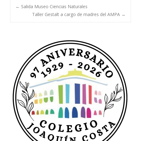
Navegación
←
Salida Museo Ciencias Naturales
Taller Gestalt a cargo de madres del AMPA
→
de
entradas