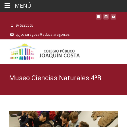
MENÚ
976235565
cpjcozaragoza@educa.aragon.es
Museo Ciencias Naturales 4ºB