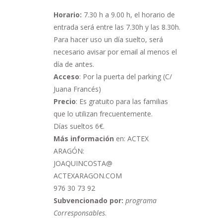
Horario:
7.30 h a 9.00 h,
el horario de
entrada será entre las 7.30h y las 8.30h.
Para hacer uso un día suelto, será
necesario avisar por email al menos el
día de antes.
Acceso
: Por la puerta del parking (C/
Juana Francés)
Precio
: Es gratuito para las familias
que lo utilizan frecuentemente.
Días sueltos 6€.
Más información
en: ACTEX
ARAGÓN:
JOAQUINCOSTA@
ACTEXARAGON.COM
976 30 73 92
Subvencionado por:
programa
Corresponsables
.