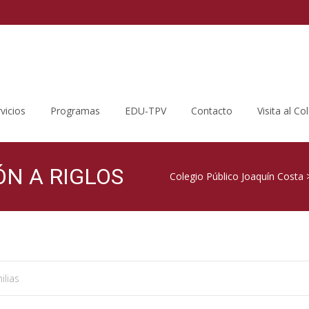
vicios
Programas
EDU-TPV
Contacto
Visita al Co
N A RIGLOS
Colegio Público Joaquín Costa
ilias