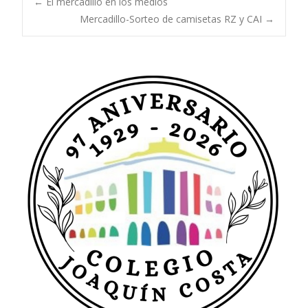
Navegación
←
El mercadillo en los medios
Mercadillo-Sorteo de camisetas RZ y CAI
→
de
entradas