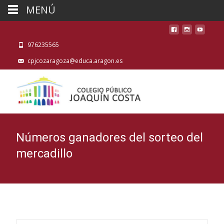
MENÚ
976235565
cpjcozaragoza@educa.aragon.es
Números ganadores del sorteo del
mercadillo