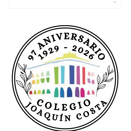
→
de
entradas