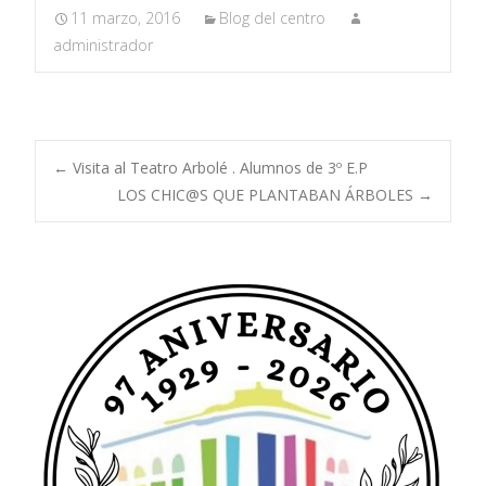
11 marzo, 2016
Blog del centro
administrador
Navegación
←
Visita al Teatro Arbolé . Alumnos de 3º E.P
LOS CHIC@S QUE PLANTABAN ÁRBOLES
→
de
entradas