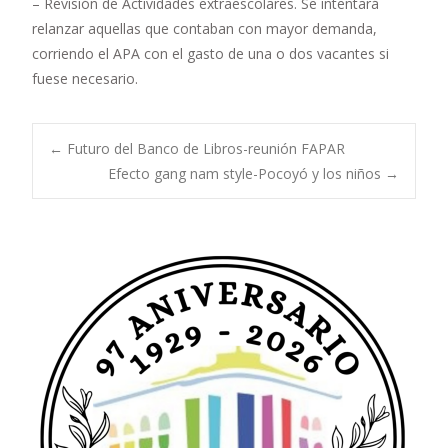
– Revisión de Actividades extraescolares. Se intentará
relanzar aquellas que contaban con mayor demanda,
corriendo el APA con el gasto de una o dos vacantes si
fuese necesario.
Navegación
←
Futuro del Banco de Libros-reunión FAPAR
Efecto gang nam style-Pocoyó y los niños
→
de
entradas