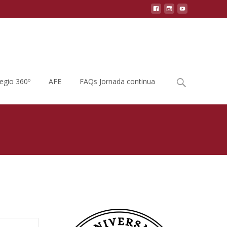
Buscar
legio 360º
AFE
FAQs Jornada continua
por:
g del AMPA
>
REUNIÓN INFORMATIVA CAMINO ESCOLAR