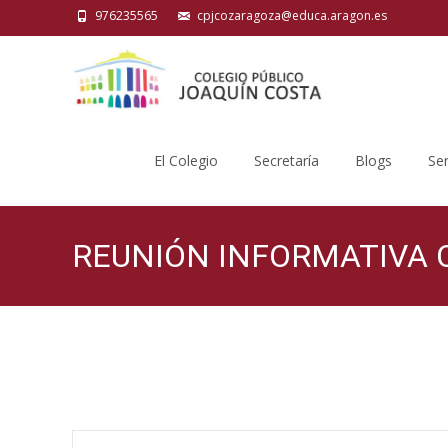
976235565
cpjcozaragoza@educa.aragon.es
Saltar
al
El Colegio
Secretaría
Blogs
Ser
contenido
REUNIÓN INFORMATIVA 