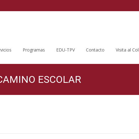
vicios
Programas
EDU-TPV
Contacto
Visita al Co
CAMINO ESCOLAR
Colegio Público Joaquín Costa
>
Blo