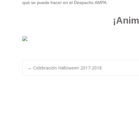
qué se puede hacer en el Despacho AMPA.
¡Anim
Navegación
←
Celebración Halloween 2017-2018
de
entradas