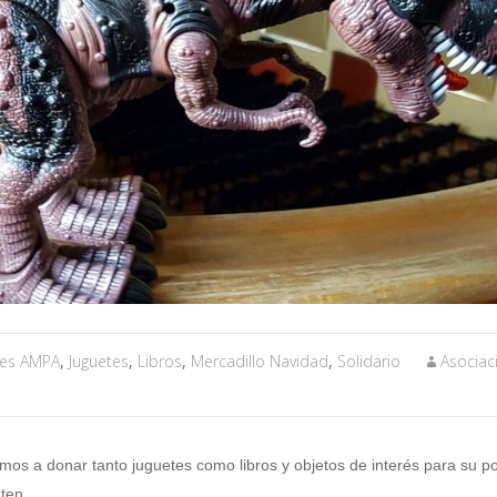
des AMPA
,
Juguetes
,
Libros
,
Mercadillo Navidad
,
Solidario
Asociac
amos a donar tanto juguetes como libros y objetos de interés
para su po
ten.