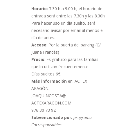
Horario:
7.30 h a 9.00 h,
el horario de
entrada será entre las 7.30h y las 8.30h.
Para hacer uso un día suelto, será
necesario avisar por email al menos el
día de antes.
Acceso
: Por la puerta del parking (C/
Juana Francés)
Precio
: Es gratuito para las familias
que lo utilizan frecuentemente.
Días sueltos 6€.
Más información
en: ACTEX
ARAGÓN:
JOAQUINCOSTA@
ACTEXARAGON.COM
976 30 73 92
Subvencionado por:
programa
Corresponsables
.