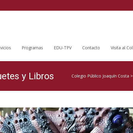
vicios
Programas
EDU-TPV
Contacto
Visita al Co
etes y Libros
Colegio Público Joaquín Costa