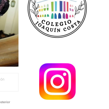
ión
sterior