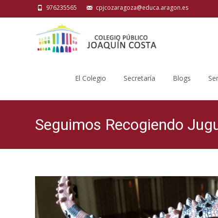
976235565
cpjcozaragoza@educa.aragon.es
Saltar
al
El Colegio
Secretaría
Blogs
Ser
contenido
Seguimos Recogiendo Jugu