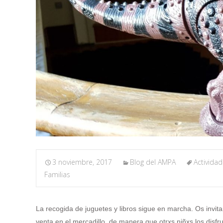
3 noviembre, 2017
Blog del AMPA
Activida
Familias
La recogida de juguetes y libros sigue en marcha. Os invit
venta en el mercadillo, de manera que otrxs niñxs los disfru