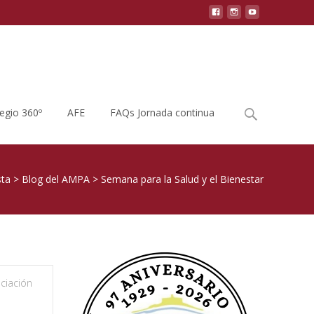
Buscar
legio 360º
AFE
FAQs Jornada continua
por:
sta
>
Blog del AMPA
>
Semana para la Salud y el Bienestar
ciación