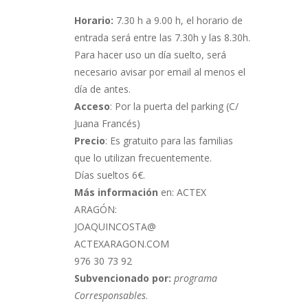
Horario:
7.30 h a 9.00 h,
el horario de
entrada será entre las 7.30h y las 8.30h.
Para hacer uso un día suelto, será
necesario avisar por email al menos el
día de antes.
Acceso
: Por la puerta del parking (C/
Juana Francés)
Precio
: Es gratuito para las familias
que lo utilizan frecuentemente.
Días sueltos 6€.
Más información
en: ACTEX
ARAGÓN:
JOAQUINCOSTA@
ACTEXARAGON.COM
976 30 73 92
Subvencionado por:
programa
Corresponsables
.