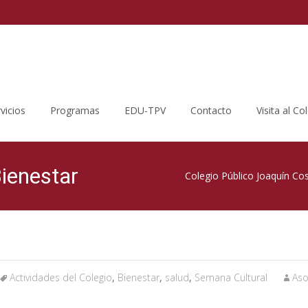
vicios
Programas
EDU-TPV
Contacto
Visita al Co
Bienestar
Colegio Público Joaquín Co
Actividades del Colegio
,
Bienestar
,
salud
,
Semana Cultural
Aso