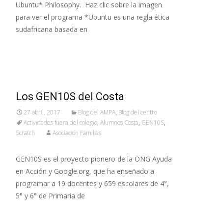
Ubuntu* Philosophy. Haz clic sobre la imagen
para ver el programa *Ubuntu es una regla ética
sudafricana basada en
Leer más…
Los GEN10S del Costa
27 abril, 2017
Blog del AMPA
,
Blog del centro
Actividades fuera del colegio
,
Alumnos Costa
,
GEN10S
,
Scratch
Asociación Familias
GEN10S es el proyecto pionero de la ONG Ayuda
en Acción y Google.org, que ha enseñado a
programar a 19 docentes y 659 escolares de 4°,
5° y 6° de Primaria de
Leer más…