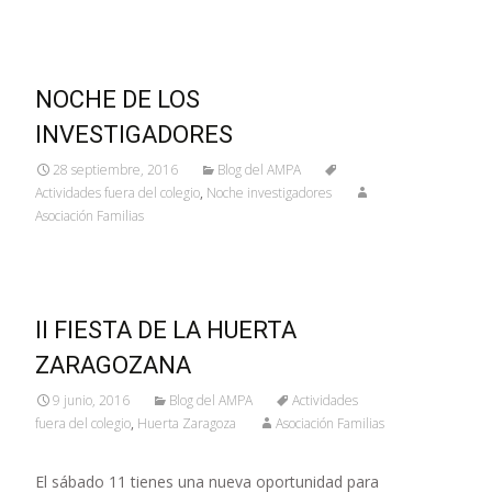
NOCHE DE LOS
INVESTIGADORES
28 septiembre, 2016
Blog del AMPA
Actividades fuera del colegio
,
Noche investigadores
Asociación Familias
II FIESTA DE LA HUERTA
ZARAGOZANA
9 junio, 2016
Blog del AMPA
Actividades
fuera del colegio
,
Huerta Zaragoza
Asociación Familias
El sábado 11 tienes una nueva oportunidad para