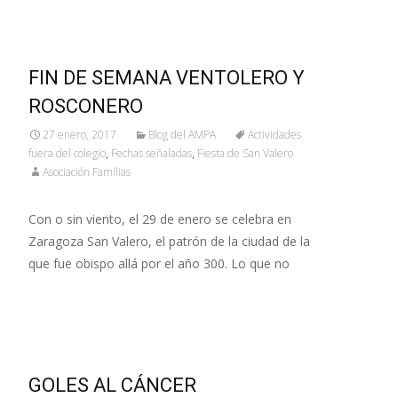
FIN DE SEMANA VENTOLERO Y
ROSCONERO
27 enero, 2017
Blog del AMPA
Actividades
fuera del colegio
,
Fechas señaladas
,
Fiesta de San Valero
Asociación Familias
Con o sin viento, el 29 de enero se celebra en
Zaragoza San Valero, el patrón de la ciudad de la
que fue obispo allá por el año 300. Lo que no
Leer más…
GOLES AL CÁNCER