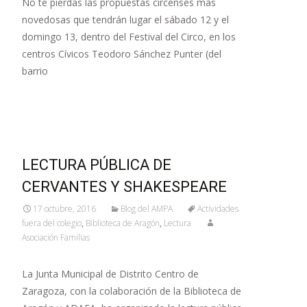
No te pierdas las propuestas circenses más
novedosas que tendrán lugar el sábado 12 y el
domingo 13, dentro del Festival del Circo, en los
centros Cívicos Teodoro Sánchez Punter (del
barrio
Leer más…
LECTURA PÚBLICA DE
CERVANTES Y SHAKESPEARE
17 octubre, 2016
Blog del AMPA
Actividades
fuera del colegio
,
Biblioteca de Aragón
,
Lectura
Asociación Familias
La Junta Municipal de Distrito Centro de
Zaragoza, con la colaboración de la Biblioteca de