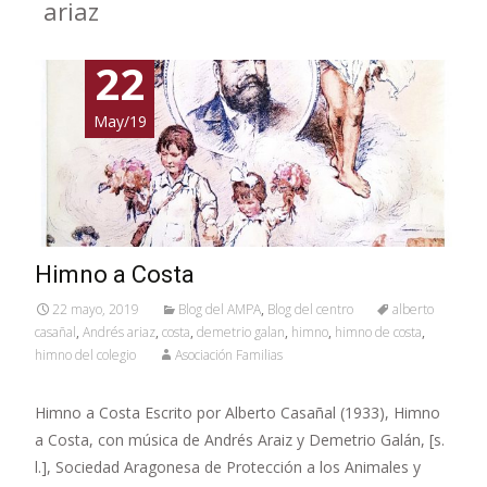
ariaz
22
May/19
Himno a Costa
22 mayo, 2019
Blog del AMPA
,
Blog del centro
alberto
casañal
,
Andrés ariaz
,
costa
,
demetrio galan
,
himno
,
himno de costa
,
himno del colegio
Asociación Familias
Himno a Costa Escrito por Alberto Casañal (1933), Himno
a Costa, con música de Andrés Araiz y Demetrio Galán, [s.
l.], Sociedad Aragonesa de Protección a los Animales y