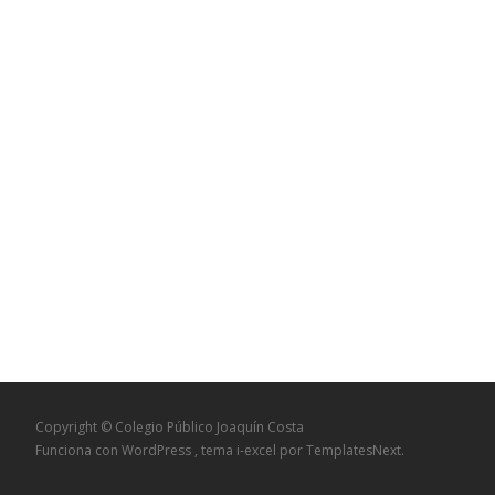
Copyright © Colegio Público Joaquín Costa
Funciona con WordPress
, tema
i-excel
por TemplatesNext.