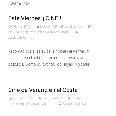
verano
Este Viernes, ¡¡CINE!!
7 junio, 2017
Blog del AMPA
,
Blog del centro
Actividades ajenas al colegio
,
Cine de verano
Asociación Familias
Recordad que a las 10 de la noche del viernes, 9
de junio, en el patio de recreo se proyecta la
película El viento se levanta, de Hayao Miyazaki.
Cine de Verano en el Costa
23 mayo, 2017
Blog del AMPA
Centros
Cívicos
,
Cine de verano
,
Cultura
Asociación Familias