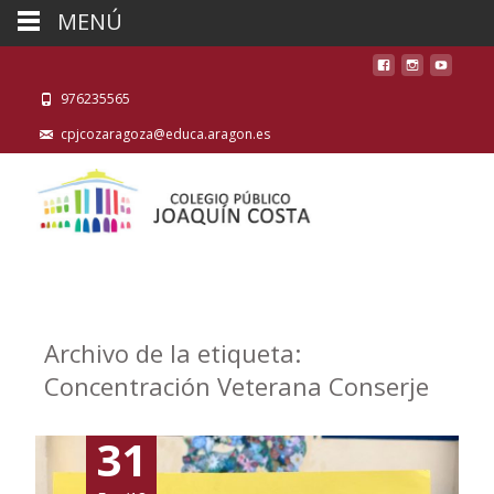
MENÚ
976235565
cpjcozaragoza@educa.aragon.es
Archivo de la etiqueta:
Concentración Veterana Conserje
31