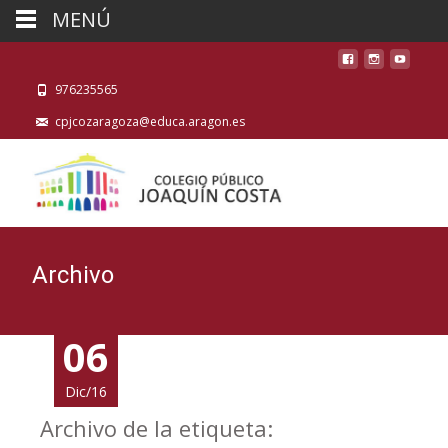
MENÚ
976235565
cpjcozaragoza@educa.aragon.es
Archivo
06
06
Dic/16
Dic/16
Archivo de la etiqueta: