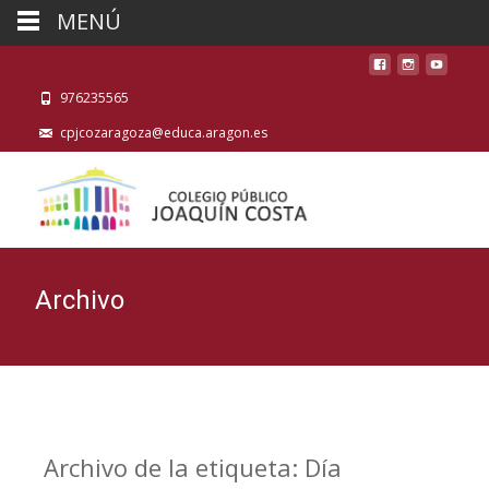
MENÚ
976235565
cpjcozaragoza@educa.aragon.es
Archivo
Archivo de la etiqueta: Día