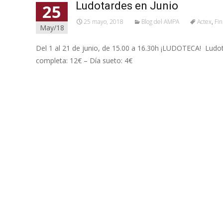
Ludotardes en Junio
25
25 mayo, 2018
Blog del AMPA
Actex
,
Fin
May/18
Del 1 al 21 de junio, de 15.00 a 16.30h ¡LUDOTECA! Ludota
completa: 12€ – Día sueto: 4€
Leer más…