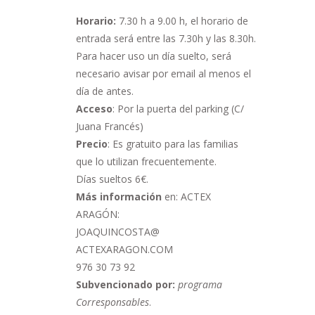
Horario:
7.30 h a 9.00 h,
el horario de
entrada será entre las 7.30h y las 8.30h.
Para hacer uso un día suelto, será
necesario avisar por email al menos el
día de antes.
Acceso
: Por la puerta del parking (C/
Juana Francés)
Precio
: Es gratuito para las familias
que lo utilizan frecuentemente.
Días sueltos 6€.
Más información
en: ACTEX
ARAGÓN:
JOAQUINCOSTA@
ACTEXARAGON.COM
976 30 73 92
Subvencionado por:
programa
Corresponsables
.