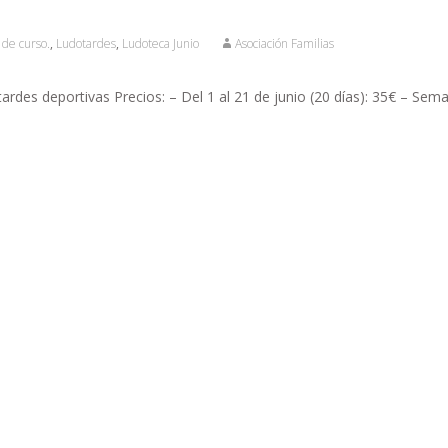
 de curso.
,
Ludotardes
,
Ludoteca Junio
Asociación Familias
rdes deportivas Precios: – Del 1 al 21 de junio (20 días): 35€ – Sem