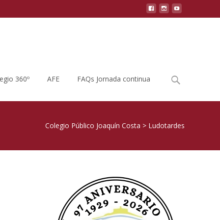
Buscar
legio 360º
AFE
FAQs Jornada continua
por:
Colegio Público Joaquín Costa
>
Ludotardes