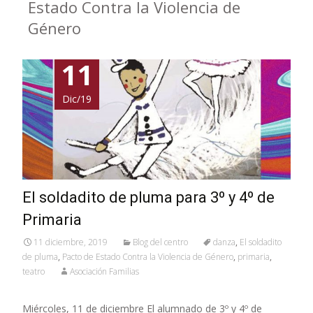
Estado Contra la Violencia de
Género
11
Dic/19
El soldadito de pluma para 3º y 4º de
Primaria
11 diciembre, 2019
Blog del centro
danza
,
El soldadito
de pluma
,
Pacto de Estado Contra la Violencia de Género
,
primaria
,
teatro
Asociación Familias
Miércoles, 11 de diciembre El alumnado de 3º y 4º de