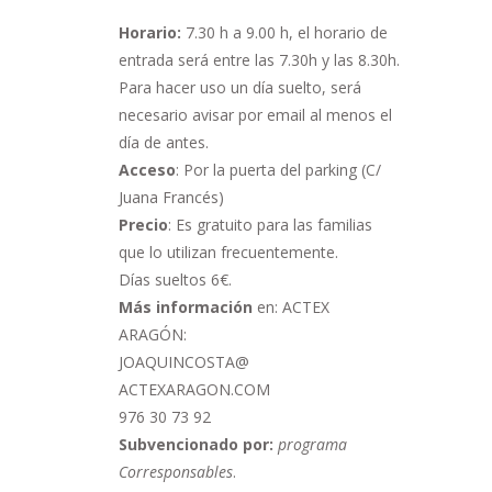
Horario:
7.30 h a 9.00 h,
el horario de
entrada será entre las 7.30h y las 8.30h.
Para hacer uso un día suelto, será
necesario avisar por email al menos el
día de antes.
Acceso
: Por la puerta del parking (C/
Juana Francés)
Precio
: Es gratuito para las familias
que lo utilizan frecuentemente.
Días sueltos 6€.
Más información
en: ACTEX
ARAGÓN:
JOAQUINCOSTA@
ACTEXARAGON.COM
976 30 73 92
Subvencionado por:
programa
Corresponsables
.