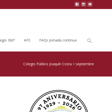
Buscar
legio 360º
AFE
FAQs Jornada continua
por:
Colegio Público Joaquín Costa
>
septiembre