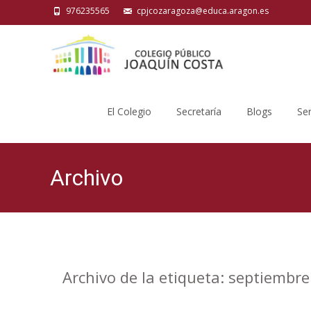
976235565
cpjcozaragoza@educa.aragon.es
Saltar
al
El Colegio
Secretaría
Blogs
Ser
contenido
Archivo
Archivo de la etiqueta: septiembre