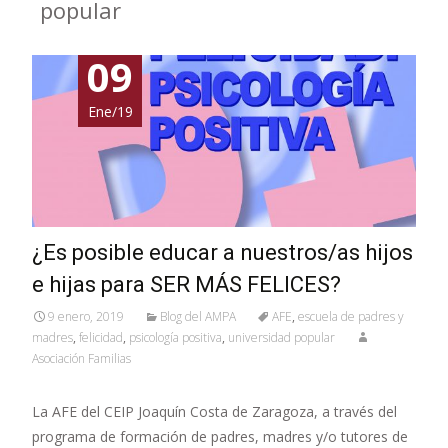
popular
09
Ene/19
¿Es posible educar a nuestros/as hijos
e hijas para SER MÁS FELICES?
9 enero, 2019
Blog del AMPA
AFE
,
escuela de padres y
madres
,
felicidad
,
psicología positiva
,
universidad popular
Asociación Familias
La AFE del CEIP Joaquín Costa de Zaragoza, a través del
programa de formación de padres, madres y/o tutores de