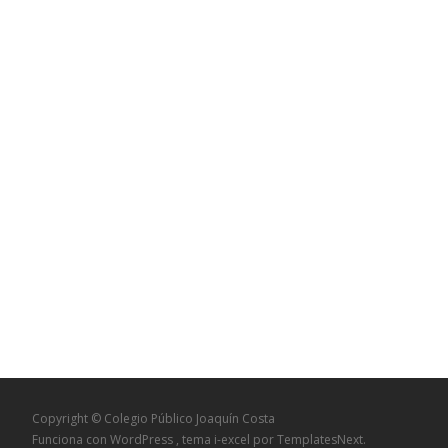
Copyright © Colegio Público Joaquín Costa
Funciona con WordPress
, tema
i-excel
por TemplatesNext.